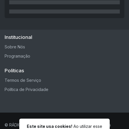
Institucional
Sobre Nós
Programação
Políticas
Termos de Serviço
Política de Privacidade
© RÁDIO PROJETO EVANGELÍSTICO - Todos os direitos
Este site usa cookies!
Ao utilizar esse