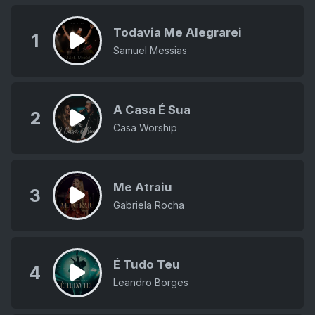
Todavia Me Alegrarei
1
Samuel Messias
A Casa É Sua
2
Casa Worship
Me Atraiu
3
Gabriela Rocha
É Tudo Teu
4
Leandro Borges