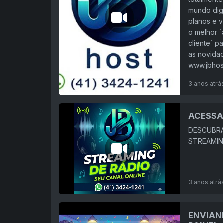
mundo digi
planos e 
o melhor `
cliente` p
as novida
www.jbhos
3 anos atrá
ACESSA
DESCUBRA
STREAMING
3 anos atrá
ENVIAN