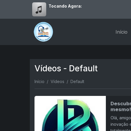
Tocando Agora:
Início
Vídeos - Default
Início
Vídeos
Default
Descubr
mesmo!
Olá, amig
inovação 
totalment