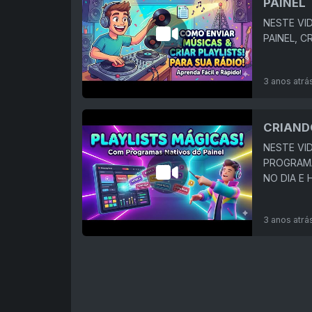
PAINEL
NESTE VI
PAINEL, C
3 anos atrá
CRIAND
NESTE VI
PROGRAMA
NO DIA E
3 anos atrá