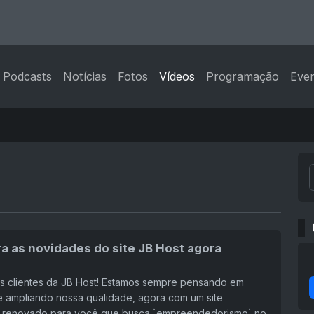
Podcasts
Notícias
Fotos
Vídeos
Programação
Eve
a as novidades do site JB Host agora
os clientes da JB Host! Estamos sempre pensando em
e ampliando nossa qualidade, agora com um site
e renovado para você que busca `empreendedorismo` no