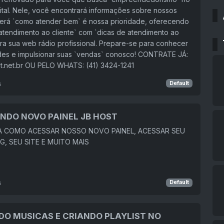
tal. Nele, você encontrará informações sobre nossos
verá `como atender bem` é nossa prioridade, oferecendo
atendimento ao cliente` com `dicas de atendimento ao
ara sua web rádio profissional. Prepare-se para conhecer
des e impulsionar suas `vendas` conosco! CONTRATE JÁ:
t.net.br OU PELO WHATS: (41) 3424-1241
s
Default
NDO NOVO PAINEL JB HOST
 COMO ACESSAR NOSSO NOVO PAINEL, ACESSAR SEU
, SEU SITE E MUITO MAIS
s
Default
DO MUSICAS E CRIANDO PLAYLIST NO