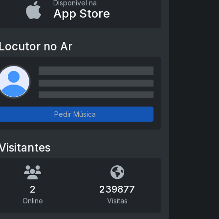
Disponível na
App Store
Locutor no Ar
Pedir Música
Visitantes
2
239877
Online
Visitas